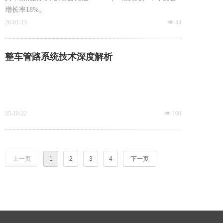
增长率18%​。
26-01-13
넶
53
整车管路系统技术深度解析
25-10-22
넶
100
上一页
1
2
3
4
下一页