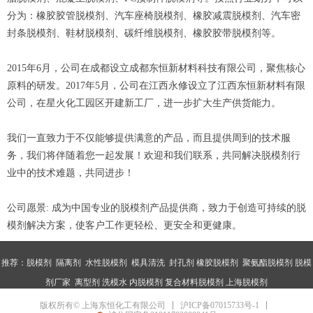
分为：橡胶胶管脱模剂、汽车座椅脱模剂、橡胶减震脱模剂、汽车密
封条脱模剂、鞋材脱模剂、碳纤维脱模剂、橡胶胶带脱模剂等。
2015年6月，公司在成都设立成都东恒新材料科技有限公司，聚焦核心
原料的研发。2017年5月，公司在江西永修设立了江西东恒新材料有限
公司，在星火化工园区开建新工厂，进一步扩大生产供货能力。
我们一直致力于不仅能够提供满意的产品，而且提供周到的技术服
务，我们将伴随着您一起发展！欢迎和我们联系，共同解决脱模剂行
业中的技术难题，共同进步！
公司愿景: 成为中国专业的脱模剂产品提供商，致力于创造可持续的脱
模剂解决方案，使客户工作更轻松、更安全和更健康。
推荐：
脱模剂
隔离剂
水性脱模剂
模具清洗
封孔剂
橡胶脱模剂
聚氨酯脱模剂
脱模
剂厂家
离型剂 洗模水 内脱模剂 复合材料脱模剂 上海脱模剂
沪ICP备07015733号-1
版权所有© 上海东恒化工有限公司