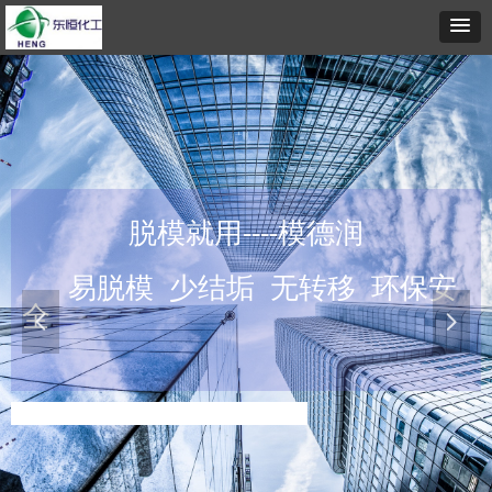
脱模就用----模德润
易脱模 少结垢 无转移 环保安
全
넳
넲